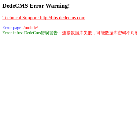
DedeCMS Error Warning!
Technical Support: http://bbs.dedecms.com
Error page:
/mobile/
Error infos: DedeCms错误警告：
连接数据库失败，可能数据库密码不对