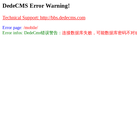
DedeCMS Error Warning!
Technical Support: http://bbs.dedecms.com
Error page:
/mobile/
Error infos: DedeCms错误警告：
连接数据库失败，可能数据库密码不对