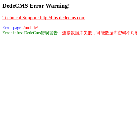
DedeCMS Error Warning!
Technical Support: http://bbs.dedecms.com
Error page:
/mobile/
Error infos: DedeCms错误警告：
连接数据库失败，可能数据库密码不对