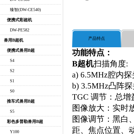
臻智(DW-CE540)
便携式彩超机
DW-PE582
产品特点
兽用B超机
便携式兽用B超
功能特点：
S4
B超机
扫描角度:
S2
a) 6.5MHz腔
S1
b) 3.5MHz凸
S0
TGC 调节：总增
推车式兽用B超
图像放大：实时放
S5
图像调节：黑白
彩色多普勒兽用B超
距、焦点位置、
Y100