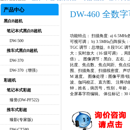
产品中心
DW-460 全
黑白B超机
笔记本式黑白B超机
功能特点： 扫描角度: a) 6.5MH
DW-500
可视可调； b) 3.5MHz凸阵探头
TGC 调节：总增益、8 段TGC 
推车式黑白B超机
大：实时放大（16 级可调），局
倍）。 图像调节：黑白、左右、
DW-370
比度、焦点数、焦点间距、焦点
DW-370（增强）
围、扫描角度、扫描线密度、声
M 速度。 图像处理：图像平滑/
彩超机
波、伽玛校正、直方图。 注释功
钟，姓名，病历号，性别，年龄
笔记本式彩超
全屏幕字符编辑。 体位标记：30
臻誉(DW-PF522)
推车式彩超
臻影(专家版)
DW-CT580