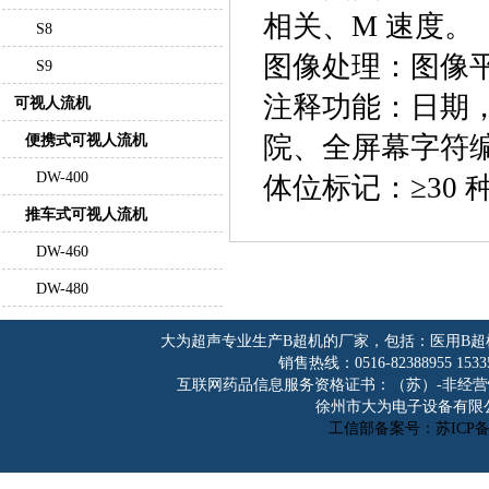
相关、M 速度。
S8
图像处理：图像
S9
注释功能：日期
可视人流机
院、全屏幕字符
便携式可视人流机
DW-400
体位标记：≥30 
推车式可视人流机
DW-460
DW-480
大为超声专业生产
B超机
的厂家，包括：
医用B超
销售热线：0516-82388955 153
互联网药品信息服务资格证书：（苏）-非经营性-2013-
徐州市大为电子设备有限
工信部备案号：苏ICP备13