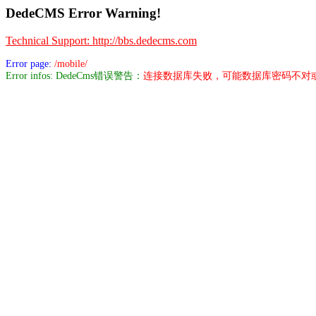
DedeCMS Error Warning!
Technical Support: http://bbs.dedecms.com
Error page:
/mobile/
Error infos: DedeCms错误警告：
连接数据库失败，可能数据库密码不对